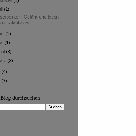
ktober
(1)
uli
(1)
serpointer - Gefährliche Ideen
zur Urlaubszeit
uni
(1)
ai
(1)
pril
(3)
ärz
(2)
5
(4)
4
(7)
 Blog durchsuchen