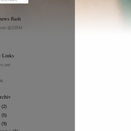
ews flash
 von @ZIRM
e Links
m.net
ok
rchiv
9
(2)
7
(5)
6
(9)