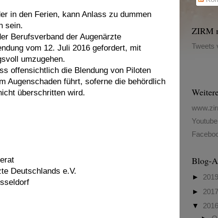
der in den Ferien, kann Anlass zu dummen
n sein.
ZIRM n
der Berufsverband der Augenärzte
Tweets
ndung vom 12. Juli 2016 gefordert, mit
gsvoll umzugehen.
ass offensichtlich die Blendung von Piloten
m Augenschaden führt, soferne die behördlich
Weiter
cht überschritten wird.
www.zir
Youtube
Facebo
Blog-A
erat
te Deutschlands e.V.
►
201
sseldorf
►
201
▼
201