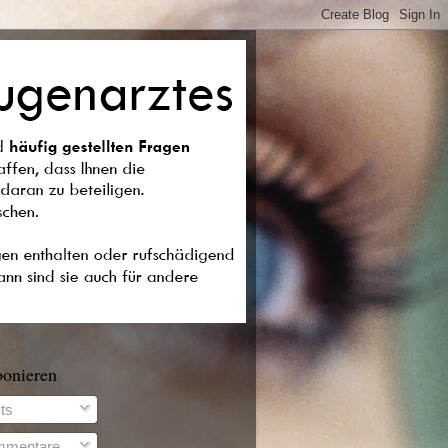
bonieren
ts
mentare