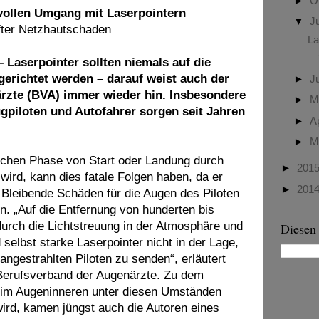
►
O
vollen Umgang mit Laserpointern
▼
J
fter Netzhautschaden
La
Laserpointer sollten niemals auf die
erichtet werden – darauf weist auch der
►
J
rzte (BVA) immer wieder hin. Insbesondere
►
M
gpiloten und Autofahrer sorgen seit Jahren
►
A
►
M
tischen Phase von Start oder Landung durch
►
201
wird, kann dies fatale Folgen haben, da er
►
201
 Bleibende Schäden für die Augen des Piloten
en. „Auf die Entfernung von hunderten bis
urch die Lichtstreuung in der Atmosphäre und
Diesen
selbst starke Laserpointer nicht in der Lage,
angestrahlten Piloten zu senden“, erläutert
 Berufsverband der Augenärzte. Zu dem
 im Augeninneren unter diesen Umständen
wird, kamen jüngst auch die Autoren eines